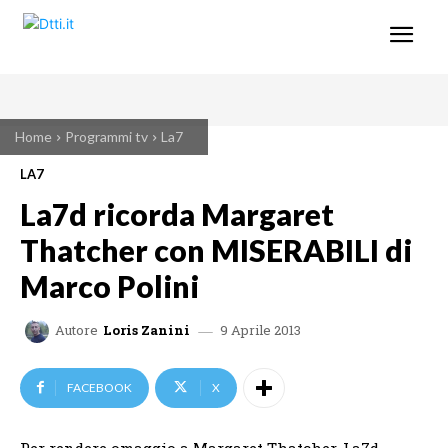
Home
Programmi tv
La7
LA7
La7d ricorda Margaret
Thatcher con MISERABILI di
Marco Polini
9 Aprile 2013
Autore
Loris Zanini
FACEBOOK
X
Per rendere omaggio a Margaret Thatcher, La7d