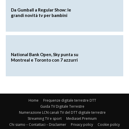
Da Gumball a Regular Show: le
grandi novità tv per bambini
National Bank Open, Sky punta su
Montreal e Toronto con 7 azzurri
Home
Frequenze digitale terrestre DTT
Guida TV Digitale Terrestre
Numerazione LCN canali TV del DTT digitale terrestre
Streaming TV e sport
Mediaset Premium
Chi siamo – Contattaci – Disclaimer
Privacy policy
Cookie policy