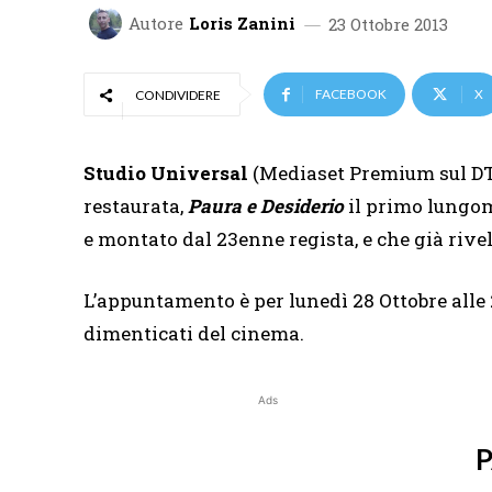
Autore
Loris Zanini
23 Ottobre 2013
FACEBOOK
X
CONDIVIDERE
Studio Universal
(Mediaset Premium sul DT
restaurata,
Paura e Desiderio
il primo lungo
e montato dal 23enne regista, e che già rivela 
L’appuntamento è per lunedì 28 Ottobre alle 
dimenticati del cinema.
Ads
P