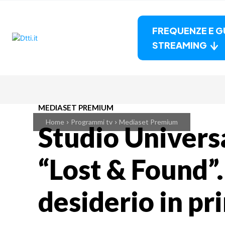
FREQUENZE E G
STREAMING
MEDIASET PREMIUM
Home
Programmi tv
Mediaset Premium
Studio Univers
“Lost & Found”.
desiderio in pr