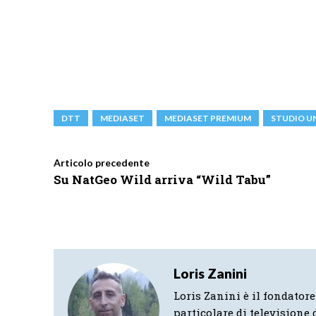
DTT
MEDIASET
MEDIASET PREMIUM
STUDIO U
Articolo precedente
Su NatGeo Wild arriva “Wild Tabu”
Loris Zanini
Loris Zanini è il fondatore
particolare di televisione d