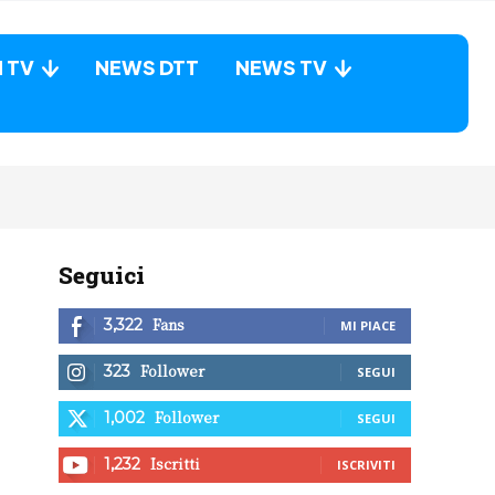
N TV
NEWS DTT
NEWS TV
Seguici
Fans
3,322
MI PIACE
Follower
323
SEGUI
Follower
1,002
SEGUI
Iscritti
1,232
ISCRIVITI