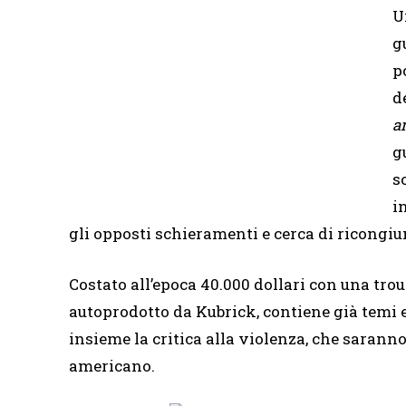
U
g
p
d
a
g
s
i
gli opposti schieramenti e cerca di ricongiun
Costato all’epoca 40.000 dollari con una tro
autoprodotto da Kubrick, contiene già temi e
insieme la critica alla violenza, che saranno
americano.