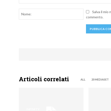
Commento:
Nome:
Salva il mio
commento.
Articoli correlati
ALL
20 MEDIASET
INFINITY