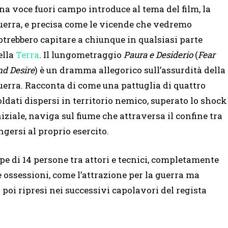
na voce fuori campo introduce al tema del film, la
uerra, e precisa come le vicende che vedremo
otrebbero capitare a chiunque in qualsiasi parte
ella
Terra
. Il lungometraggio
Paura e Desiderio
(
Fear
nd Desire
) è un dramma allegorico sull’assurdità della
uerra. Racconta di come una pattuglia di quattro
oldati dispersi in territorio nemico, superato lo shock
niziale, naviga sul fiume che attraversa il confine tra
gersi al proprio esercito.
upe di 14 persone tra attori e tecnici, completamente
 ossessioni, come l’attrazione per la guerra ma
 poi ripresi nei successivi capolavori del regista