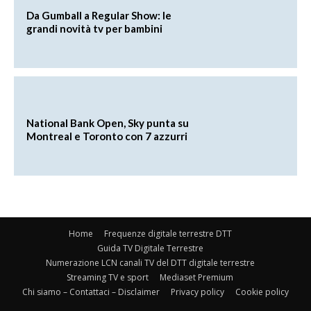
Da Gumball a Regular Show: le
grandi novità tv per bambini
National Bank Open, Sky punta su
Montreal e Toronto con 7 azzurri
Home
Frequenze digitale terrestre DTT
Guida TV Digitale Terrestre
Numerazione LCN canali TV del DTT digitale terrestre
Streaming TV e sport
Mediaset Premium
Chi siamo – Contattaci – Disclaimer
Privacy policy
Cookie policy