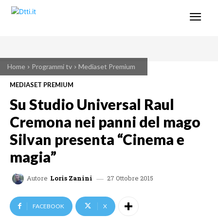
Home
Programmi tv
Mediaset Premium
MEDIASET PREMIUM
Su Studio Universal Raul
Cremona nei panni del mago
Silvan presenta “Cinema e
magia”
27 Ottobre 2015
Autore
Loris Zanini
FACEBOOK
X