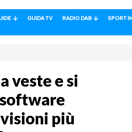
UIDE
GUIDA TV
RADIO DAB
SPORT I
 veste e si
 software
visioni più