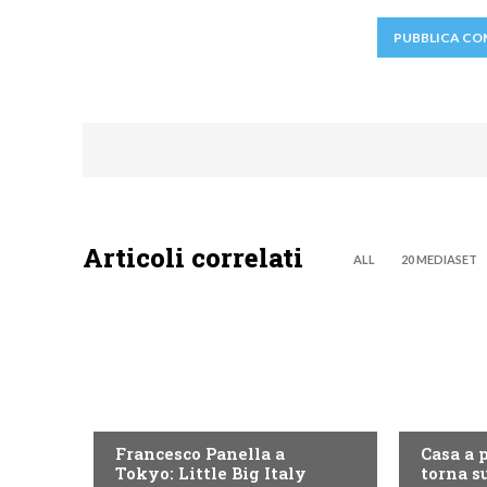
Articoli correlati
ALL
20 MEDIASET
DISCOVERY+
DISCOVE
Francesco Panella a
Casa a 
Tokyo: Little Big Italy
torna su