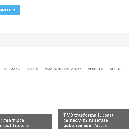
ABRUZZO
ALPHA
AMAZON PRIME VIDEO
APPLE TV
ALTRO
PROGRAMMI TV
RY+
TV8 trasforma il roast
prima vista
comedy in funerale
 real time: le
pubblico con Totti e