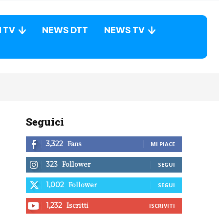
N TV
NEWS DTT
NEWS TV
Seguici
Fans
3,322
MI PIACE
Follower
323
SEGUI
Follower
1,002
SEGUI
Iscritti
1,232
ISCRIVITI