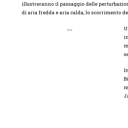
illustreranno il passaggio delle perturbazio
di aria fredda e aria calda, lo scorrimento d
U
Ads
i
m
s
I
B
m
J