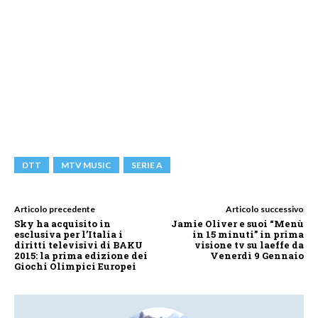
DTT
MTV MUSIC
SERIE A
Articolo precedente
Articolo successivo
Sky ha acquisito in
Jamie Oliver e suoi “Menù
esclusiva per l’Italia i
in 15 minuti” in prima
diritti televisivi di BAKU
visione tv su laeffe da
2015: la prima edizione dei
Venerdì 9 Gennaio
Giochi Olimpici Europei