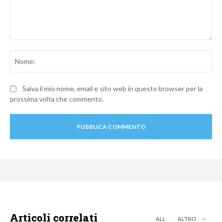
Commento:
No
Salva il mio nome, email e sito web in questo browser per la
prossima volta che commento.
Articoli correlati
ALL
ALTRO