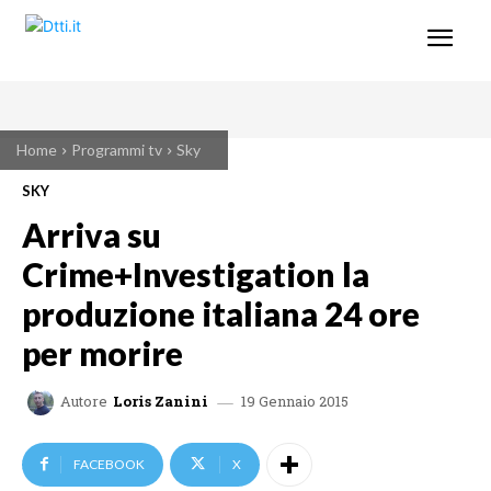
Home
Programmi tv
Sky
SKY
Arriva su
Crime+Investigation la
produzione italiana 24 ore
per morire
19 Gennaio 2015
Autore
Loris Zanini
FACEBOOK
X