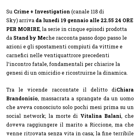
Su
Crime + Investigation
(canale 118 di
Sky)
arriva
da lunedì 19 gennaio alle 22.55
24 ORE
PER MORIRE
, la serie in cinque episodi prodotta
da
Stand by Me
che racconta passo dopo passo le
azioni e gli spostamenti compiuti da vittime e
carnefici
nelle ventiquattrore precedenti
l‘incontro fatale, fondamentali per chiarire la
genesi di un omicidio e ricostruirne la dinamica.
Tra le vicende raccontate il delitto di
Chiara
Brandonisio
, massacrata a sprangate da un uomo
che aveva conosciuto solo pochi
mesi prima su un
social network; la morte
di
Vitalina Balani
, che
doveva raggiungere il marito a Riccione, ma che
venne ritrovata senza vita in casa; la fine terribile