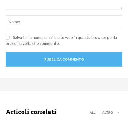
Commento:
No
Salva il mio nome, email e sito web in questo browser per la
prossima volta che commento.
Articoli correlati
ALL
ALTRO