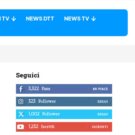
N TV
NEWS DTT
NEWS TV
Seguici
Fans
3,322
MI PIACE
Follower
323
SEGUI
Follower
1,002
SEGUI
Iscritti
1,232
ISCRIVITI