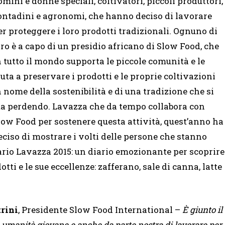
omini e donne speciali, coltivatori, piccoli produttori,
ontadini e agronomi, che hanno deciso di lavorare
er proteggere i loro prodotti tradizionali. Ognuno di
oro è a capo di un presidio africano di Slow Food, che
n tutto il mondo supporta le piccole comunità e le
iuta a preservare i prodotti e le proprie coltivazioni
n nome della sostenibilità e di una tradizione che si
ta perdendo. Lavazza che da tempo collabora con
low Food per sostenere questa attività, quest’anno ha
eciso di mostrare i volti delle persone che stanno
dario Lavazza 2015: un diario emozionante per scoprire
otti e le sue eccellenze: zafferano, sale di canna, latte
trini
, Presidente Slow Food International –
È giunto il
umanità giovane e anche da parte nostra di lavorare per