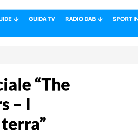
UIDE
GUIDA TV
RADIO DAB
SPORT I
ciale “The
s – I
 terra”