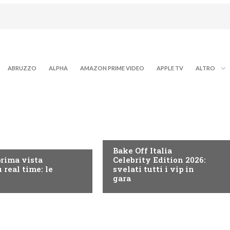
ABRUZZO
ALPHA
AMAZON PRIME VIDEO
APPLE TV
ALTRO
DISCOVERY+
RY+
Bake Off Italia
prima vista
Celebrity Edition 2026:
 real time: le
svelati tutti i vip in
gara