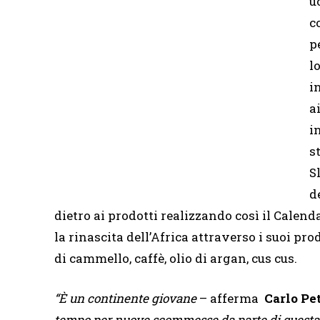
u
c
p
l
i
a
i
s
S
d
dietro ai prodotti realizzando così il Calen
la rinascita dell’Africa attraverso i suoi prod
di cammello, caffè, olio di argan, cus cus.
“È un continente giovane
– afferma
Carlo Pe
tempo per nuove scommesse da parte di questa 