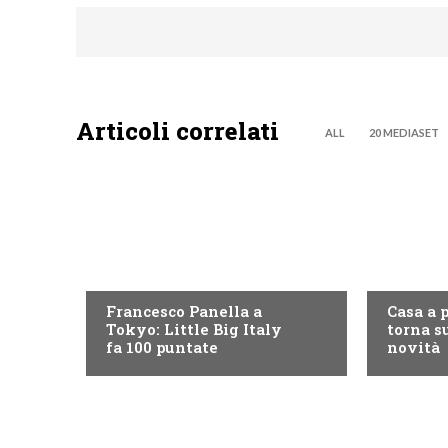
Articoli correlati
ALL
20 MEDIASET
DISCOVERY+
DISCOVE
Francesco Panella a
Casa a 
Tokyo: Little Big Italy
torna su
fa 100 puntate
novità