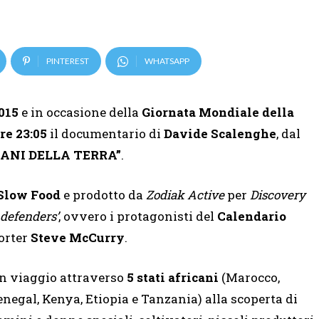
PINTEREST
WHATSAPP
015
e in occasione della
Giornata Mondiale della
ore 23:05
il documentario di
Davide Scalenghe
, dal
IANI DELLA TERRA”
.
Slow Food
e prodotto da
Zodiak Active
per
Discovery
 defenders’
, ovvero i protagonisti del
Calendario
porter
Steve McCurry
.
n viaggio attraverso
5 stati africani
(Marocco,
enegal, Kenya, Etiopia e Tanzania) alla scoperta di