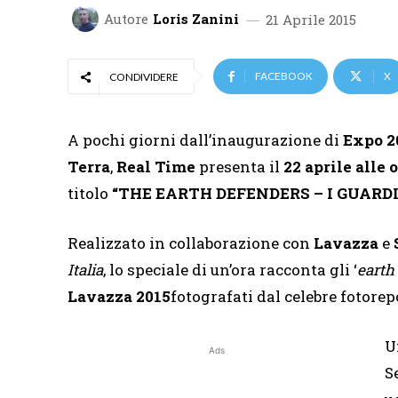
Autore
Loris Zanini
21 Aprile 2015
FACEBOOK
X
CONDIVIDERE
A pochi giorni dall’inaugurazione di
Expo 2
Terra
,
Real Time
presenta il
22 aprile alle 
titolo
“THE EARTH DEFENDERS – I GUARD
Realizzato in collaborazione con
Lavazza
e
Italia
, lo speciale di un’ora racconta gli ‘
earth
Lavazza 2015
fotografati dal celebre fotore
U
Ads
S