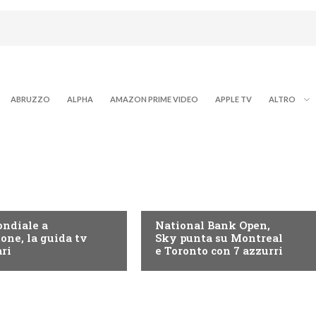
ABRUZZO
ALPHA
AMAZON PRIME VIDEO
APPLE TV
ALTRO
NOW TV
ndiale a
National Bank Open,
tone, la guida tv
Sky punta su Montreal
ari
e Toronto con 7 azzurri