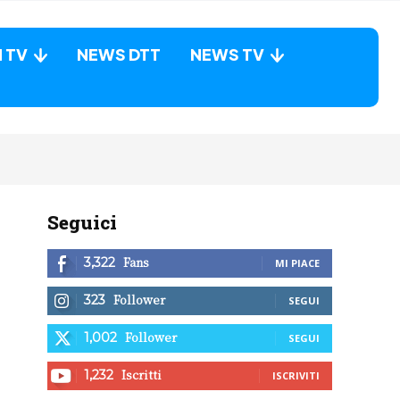
N TV
NEWS DTT
NEWS TV
Seguici
Fans
3,322
MI PIACE
Follower
323
SEGUI
Follower
1,002
SEGUI
Iscritti
1,232
ISCRIVITI