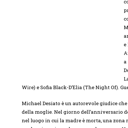
c
p
c
M
a
e
A
a
D
L
Wire) e Sofia Black-D’Elia (The Night Of). Gu
Michael Desiato è un autorevole giudice che
della moglie. Nel giorno dell’anniversario 
nel luogo in cui la madre è morta, una zon