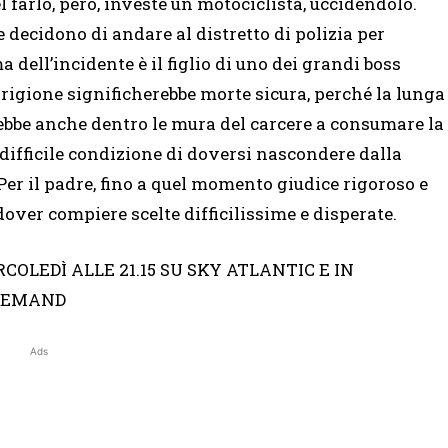
farlo, però, investe un motociclista, uccidendolo.
decidono di andare al distretto di polizia per
a dell’incidente è il figlio di uno dei grandi boss
n prigione significherebbe morte sicura, perché la lunga
ebbe anche dentro le mura del carcere a consumare la
 difficile condizione di doversi nascondere dalla
 Per il padre, fino a quel momento giudice rigoroso e
dover compiere scelte difficilissime e disperate.
COLEDÌ ALLE 21.15 SU SKY ATLANTIC E IN
 DEMAND
Ads