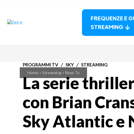
FREQUENZE E G
STREAMING
PROGRAMMI TV
SKY
STREAMING
Home
Streaming
Now Tv
La serie thrill
con Brian Crans
Sky Atlantic 