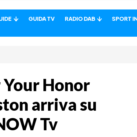
UIDE
GUIDA TV
RADIO DAB
SPORT I
er Your Honor
ton arriva su
e NOW Tv