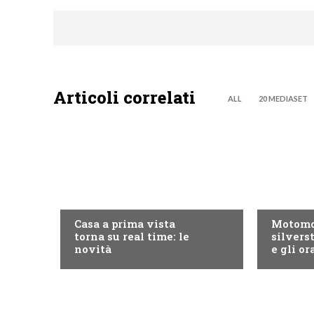
Articoli correlati
ALL
20 MEDIASET
DISCOVERY+
MOTO GP
Casa a prima vista
Motomo
torna su real time: le
silvers
novità
e gli or