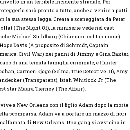
oinvolto in un terribile incidente stradale. Per
roteggerlo sarà pronto a tutto, anche a venire a patti
on la sua stessa legge. Creata e sceneggiata da Peter
offat (The Night Of), la miniserie vede nel cast
nche Michael Stuhlbarg (Chiamami col tuo nome)
 Hope Davis (A proposito di Schmidt, Captain
merica: Civil War) nei panni di Jimmy e Gina Baxter,
 capo di una temuta famiglia criminale, e Hunter
oohan, Carmen Ejogo (Selma, True Detective III), Amy
andecker (Transparent), Isiah Whitlock Jr (The
est star Maura Tierney (The Affair).
 vive a New Orleans con il figlio Adam dopo la morte
della scomparsa, Adam va a portare un mazzo di fiori
a malfamata di New Orleans. Una gang si avvicina in