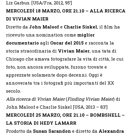
Liz Garbus. [USA/Fra, 2012, 95’]
MERCOLEDÌ 18 MARZO, ORE 21.10 – ALLA RICERCA
DI VIVIAN MAIER
Diretto da
John Maloof
e
Charlie Siskel
, il film ha
ricevuto una nomination come
miglior
documentario
agli
Oscar del 2015
e racconta la
storia straordinaria di
Vivian Maier
, una tata di
Chicago che amava fotografare la vita di città, le cui
foto, non ancora sviluppate, furono trovate e
apprezzate solamente dopo decenni. Oggi è
annoverata tra i fotografi più importanti del XX
secolo.
Alla ricerca di Vivian Maier
(
Finding Vivian Maier
) di
John Maloof e Charlie Siskel [USA, 2013 – 83’]
MERCOLEDÌ 25 MARZO, ORE 21.10 – BOMBSHELL –
LA STORIA DI HEDY LAMARR
Prodotto da
Susan Sarandon
e diretto da
Alexandra