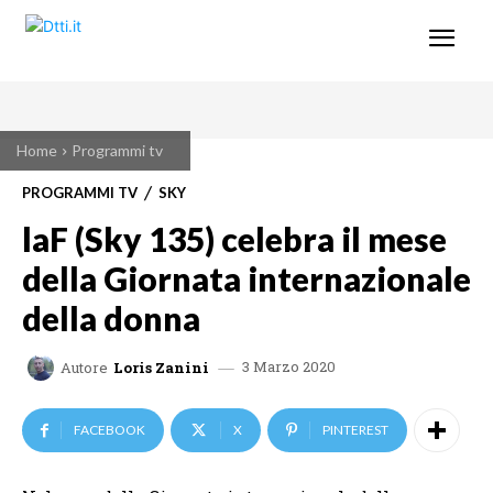
Home
Programmi tv
PROGRAMMI TV
SKY
laF (Sky 135) celebra il mese
della Giornata internazionale
della donna
3 Marzo 2020
Autore
Loris Zanini
FACEBOOK
X
PINTEREST