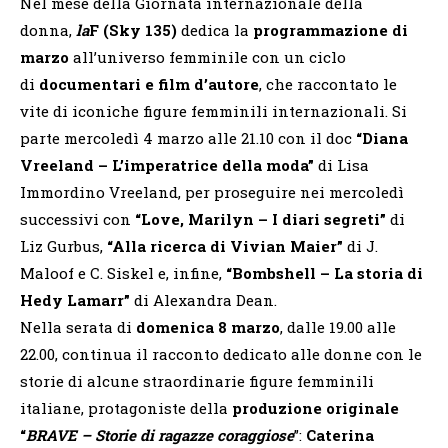
Nel mese della Giornata internazionale della
donna,
la
F (Sky 135)
dedica la
programmazione di
marzo
all’universo femminile con un ciclo
di
documentari e film d’autore
, che raccontato le
vite di iconiche figure femminili internazionali. Si
parte mercoledì 4 marzo alle 21.10 con il doc
“Diana
Vreeland – L’imperatrice della moda”
di Lisa
Immordino Vreeland, per proseguire nei mercoledì
successivi con
“Love, Marilyn – I diari segreti”
di
Liz Gurbus,
“Alla ricerca di Vivian Maier”
di J.
Maloof e C. Siskel e, infine,
“Bombshell – La storia di
Hedy Lamarr”
di Alexandra Dean.
Nella serata di
domenica 8 marzo
, dalle 19.00 alle
22.00, continua il racconto dedicato alle donne con le
storie di alcune straordinarie figure femminili
italiane, protagoniste della
produzione originale
“
BRAVE – Storie di ragazze coraggiose
”:
Caterina