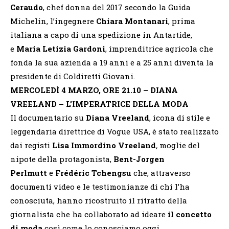
Ceraudo
, chef donna del 2017 secondo la Guida
Michelin, l’ingegnere
Chiara Montanari
, prima
italiana a capo di una spedizione in Antartide,
e
Maria Letizia Gardoni
, imprenditrice agricola che
fonda la sua azienda a 19 anni e a 25 anni diventa la
presidente di Coldiretti Giovani.
MERCOLEDÌ 4 MARZO, ORE 21.10 – DIANA
VREELAND – L’IMPERATRICE DELLA MODA
Il documentario su
Diana Vreeland
, icona di stile e
leggendaria direttrice di Vogue USA, è stato realizzato
dai registi
Lisa Immordino Vreeland
,
moglie del
nipote della protagonista,
Bent-Jorgen
Perlmutt
e
Frédéric Tchengsu
che, attraverso
documenti video e le testimonianze di chi l’ha
conosciuta, hanno ricostruito il ritratto della
giornalista che ha collaborato ad ideare
il concetto
di
moda
così come lo conosciamo oggi.