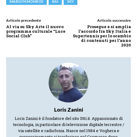
MARILYN MONROE
RAI
SKY
Articolo precedente
Articolo successivo
Al via su Sky Arte il nuovo
Prosegue e si amplia
programma culturale “Luce
l’accordo fra Sky Italia e
Social Club”
Supertennis per lo scambio
di contenuti per l’anno
2020
Loris Zanini
Loris Zanini è il fondatore del sito Dtti.it. Appassionato di
tecnologia, in particolare di televisione digitale terrestre /
via satellite e radiofonia. Nasce nel 1984 e Voghera e
successivamente si trasferisce nel Cremasco dove