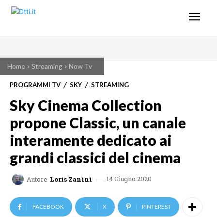
Home
Streaming
Now Tv
PROGRAMMI TV
SKY
STREAMING
Sky Cinema Collection
propone Classic, un canale
interamente dedicato ai
grandi classici del cinema
14 Giugno 2020
Autore
Loris Zanini
FACEBOOK
X
PINTEREST