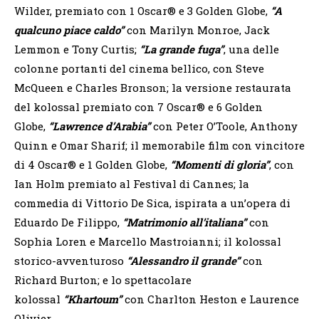
Wilder, premiato con 1 Oscar® e 3 Golden Globe,
“A
qualcuno piace caldo”
con Marilyn Monroe, Jack
Lemmon e Tony Curtis;
“La grande fuga”
, una delle
colonne portanti del cinema bellico, con Steve
McQueen e Charles Bronson; la versione restaurata
del kolossal premiato con 7 Oscar® e 6 Golden
Globe,
“Lawrence d’Arabia”
con Peter O’Toole, Anthony
Quinn e Omar Sharif; il memorabile film con vincitore
di 4 Oscar® e 1 Golden Globe,
“Momenti di gloria”
, con
Ian Holm premiato al Festival di Cannes; la
commedia di Vittorio De Sica, ispirata a un’opera di
Eduardo De Filippo,
“Matrimonio all’italiana”
con
Sophia Loren e Marcello Mastroianni; il kolossal
storico-avventuroso
“Alessandro il grande”
con
Richard Burton; e lo spettacolare
kolossal
“Khartoum”
con Charlton Heston e Laurence
Olivier.