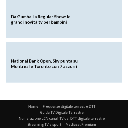
Da Gumball a Regular Show: le
grandi novità tv per bambini
National Bank Open, Sky punta su
Montreal e Toronto con 7 azzurri
Home
Frequenze digitale terrestre DTT
Guida TV Digitale Terrestre
Numerazione LCN canali TV del DTT digitale terrestre
Streaming TV e sport
Mediaset Premium