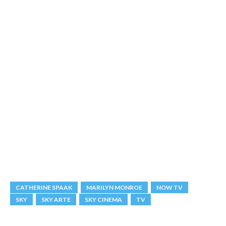
CATHERINE SPAAK
MARILYN MONROE
NOW TV
SKY
SKY ARTE
SKY CINEMA
TV