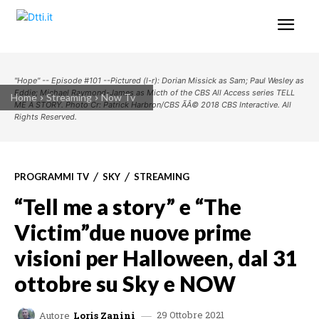
"Hope" -- Episode #101 --Pictured (l-r): Dorian Missick as Sam; Paul Wesley as
Eddie; Michael Raymond-James as Micth of the CBS All Access series TELL
Home
Streaming
Now Tv
ME A STORY. Photo Cr: Patrick Harbron/CBS ÃÂ© 2018 CBS Interactive. All
Rights Reserved.
PROGRAMMI TV
SKY
STREAMING
“Tell me a story” e “The
Victim”due nuove prime
visioni per Halloween, dal 31
ottobre su Sky e NOW
29 Ottobre 2021
Autore
Loris Zanini