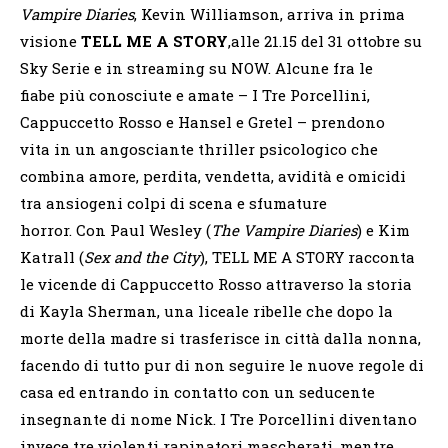
Vampire Diaries
, Kevin Williamson, arriva in prima
visione
TELL ME A STORY
,alle 21.15 del 31 ottobre su
Sky Serie e in streaming su NOW. Alcune fra le
fiabe più conosciute e amate – I Tre Porcellini,
Cappuccetto Rosso e Hansel e Gretel – prendono
vita in un angosciante thriller psicologico che
combina amore, perdita, vendetta, avidità e omicidi
tra ansiogeni colpi di scena e sfumature
horror. Con Paul Wesley (
The Vampire Diaries
) e Kim
Katrall (
Sex and the City
), TELL ME A STORY racconta
le vicende di Cappuccetto Rosso attraverso la storia
di Kayla Sherman, una liceale ribelle che dopo la
morte della madre si trasferisce in città dalla nonna,
facendo di tutto pur di non seguire le nuove regole di
casa ed entrando in contatto con un seducente
insegnante di nome Nick. I Tre Porcellini diventano
invece tre violenti rapinatori mascherati, mentre