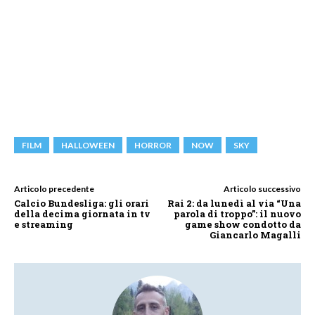
FILM
HALLOWEEN
HORROR
NOW
SKY
Articolo precedente
Articolo successivo
Calcio Bundesliga: gli orari
Rai 2: da lunedì al via “Una
della decima giornata in tv
parola di troppo”: il nuovo
e streaming
game show condotto da
Giancarlo Magalli