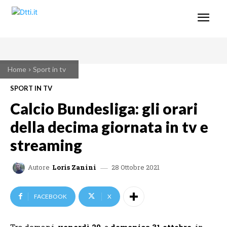
Home
Sport in tv
SPORT IN TV
Calcio Bundesliga: gli orari
della decima giornata in tv e
streaming
28 Ottobre 2021
Autore
Loris Zanini
FACEBOOK
X
Tra domani,
venerdì 29
, e
domenica 31 ottobre
, in