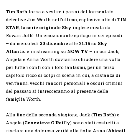
Tim Roth
torna a vestire i panni del tormentato
detective Jim Worth nell’ultimo, esplosivo atto di
TIN
STAR
,
la serie originale Sky
inglese creata da
Rowan Joffé. Un emozionante epilogo in sei episodi
– da mercoledì
30 dicembre
alle
21.15
su
Sky
Atlantic
e in streaming su
NOW TV
– in cui Jack,
Angela e Anna Worth dovranno chiudere una volta
per tutte i conti con i loro fantasmi, per un terzo
capitolo ricco di colpi di scena in cui, a distanza di
vent’anni, vecchi rancori personali e oscuri crimini
del passato si intrecceranno al presente della
famiglia Worth.
Alla fine della seconda stagione, Jack (
Tim Roth
) e
Angela (
Genevieve O’Reilly
) sono stati costretti a
rivelare una dolorosa verità alla figlia Anna (
Abigail