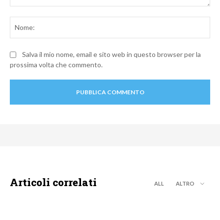
Commento:
No
Salva il mio nome, email e sito web in questo browser per la
prossima volta che commento.
Articoli correlati
ALL
ALTRO