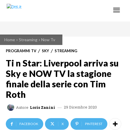
Home
Streaming
Now Tv
PROGRAMMI TV
SKY
STREAMING
Ti n Star: Liverpool arriva su
Sky e NOW TV la stagione
finale della serie con Tim
Roth
29 Dicembre 2020
Autore
Loris Zanini
FACEBOOK
X
PINTEREST