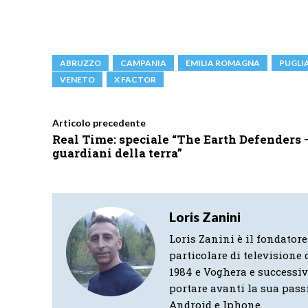
ABRUZZO
CAMPANIA
EMILIA ROMAGNA
PUGLI
VENETO
X FACTOR
Articolo precedente
Real Time: speciale “The Earth Defenders –
guardiani della terra”
Loris Zanini
Loris Zanini è il fondatore
particolare di televisione d
1984 e Voghera e successi
portare avanti la sua pass
Android e Iphone.