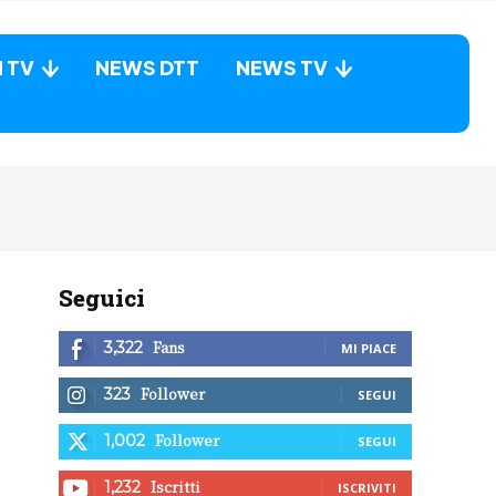
N TV
NEWS DTT
NEWS TV
Seguici
Fans
3,322
MI PIACE
Follower
323
SEGUI
Follower
1,002
SEGUI
Iscritti
1,232
ISCRIVITI