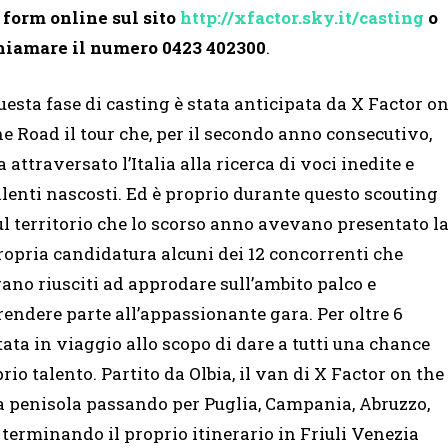
l form online sul sito
http://xfactor.sky.it/casting
o
hiamare il numero 0423 402300
.
uesta fase di casting è stata anticipata da X Factor o
he Road il tour che, per il secondo anno consecutivo,
a attraversato l’Italia alla ricerca di voci inedite e
alenti nascosti. Ed è proprio durante questo scouting
ul territorio che lo scorso anno avevano presentato l
ropria candidatura alcuni dei 12 concorrenti che
rano riusciti ad approdare sull’ambito palco e
rendere parte all’appassionante gara. Per oltre 6
ta in viaggio allo scopo di dare a tutti una chance
io talento. Partito da Olbia, il van di X Factor on the
o la penisola passando per Puglia, Campania, Abruzzo,
erminando il proprio itinerario in Friuli Venezia