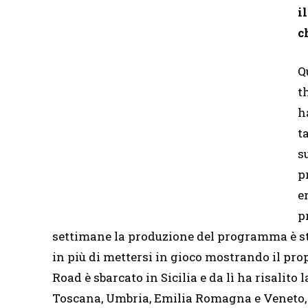
i
c
Q
t
h
t
s
p
e
p
settimane la produzione del programma è sta
in più di mettersi in gioco mostrando il propr
Road è sbarcato in Sicilia e da lì ha risalit
Toscana, Umbria, Emilia Romagna e Veneto, t