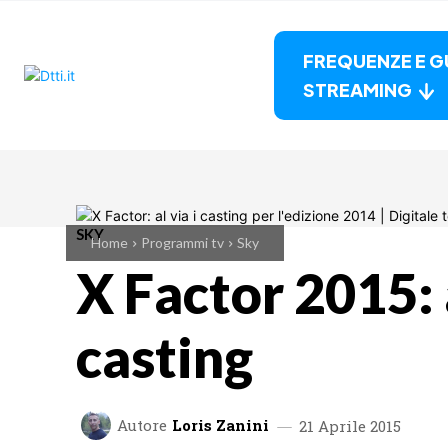
FREQUENZE E G
STREAMING
SKY
Home
Programmi tv
Sky
X Factor 2015: a
casting
Autore
Loris Zanini
21 Aprile 2015