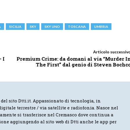
A
SICILIA
SKY
SKY UNO
TOSCANA
UMBRIA
Articolo successiv
 I
Premium Crime: da domani al via “Murder I
The First” dal genio di Steven Bochc
 del sito Dtti.it. Appassionato di tecnologia, in
igitale terrestre / via satellite e radiofonia. Nasce nel
vamente si trasferisce nel Cremasco dove continua a
ione aggiungendo al sito web di Dtti anche le app per