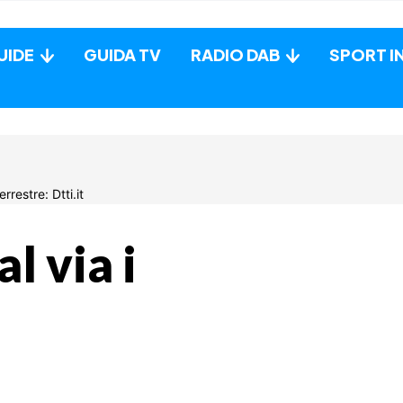
UIDE
GUIDA TV
RADIO DAB
SPORT I
l via i