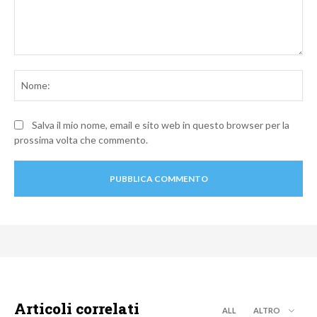
Commento:
No
Salva il mio nome, email e sito web in questo browser per la
prossima volta che commento.
Articoli correlati
ALL
ALTRO