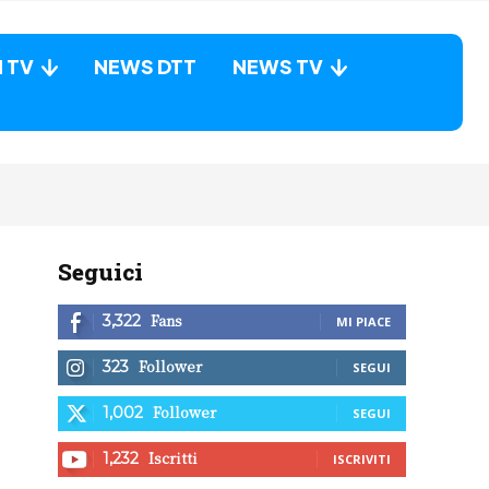
N TV
NEWS DTT
NEWS TV
Seguici
Fans
3,322
MI PIACE
Follower
323
SEGUI
Follower
1,002
SEGUI
Iscritti
1,232
ISCRIVITI