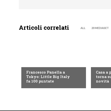
Articoli correlati
ALL
20 MEDIASET
DISCOVERY+
DISCOVE
Francesco Panella a
Casa a 
Tokyo: Little Big Italy
torna su
fa 100 puntate
novità