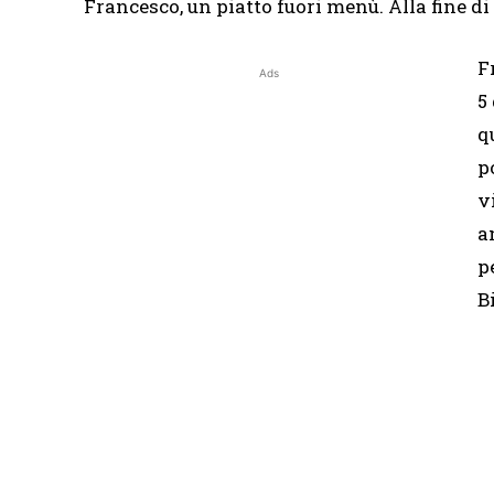
Francesco, un piatto fuori menù. Alla fine di
F
Ads
5
q
p
v
a
p
B