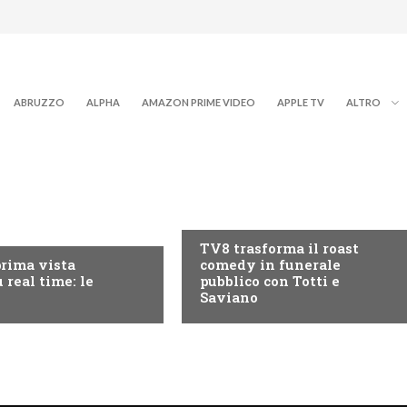
ABRUZZO
ALPHA
AMAZON PRIME VIDEO
APPLE TV
ALTRO
PROGRAMMI TV
RY+
TV8 trasforma il roast
prima vista
comedy in funerale
 real time: le
pubblico con Totti e
Saviano