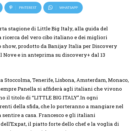
PINTEREST
WHATSAPP
ta stagione di Little Big Italy, alla guida del
icerca del vero cibo italiano e dei migliori
o show, prodotto da Banijay Italia per Discovery
 sul Nove e in anteprima su discovery+ dal 13
i a Stoccolma, Tenerife, Lisbona, Amsterdam, Monaco,
sempre Panella si affiderà agli italiani che vivono
no il titolo di “LITTLE BIG ITALY”.In ogni
rrenti della sfida, che lo porteranno a mangiare nel
fa sentire a casa. Francesco e gli italiani
ell’Expat, il piatto forte dello chef e la voglia di