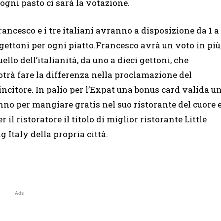
 ogni pasto ci sarà la votazione.
rancesco e i tre italiani avranno a disposizione da 1 a
 gettoni per ogni piatto.Francesco avrà un voto in più
uello dell’italianità, da uno a dieci gettoni, che
otrà fare la differenza nella proclamazione del
incitore. In palio per l’Expat una bonus card valida u
nno per mangiare gratis nel suo ristorante del cuore 
er il ristoratore il titolo di miglior ristorante Little
ig Italy della propria città.
Ads