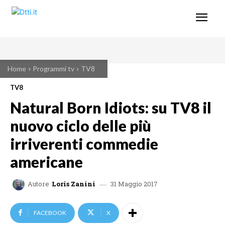
Home
Programmi tv
TV8
TV8
Natural Born Idiots: su TV8 il
nuovo ciclo delle più
irriverenti commedie
americane
31 Maggio 2017
Autore
Loris Zanini
FACEBOOK
X