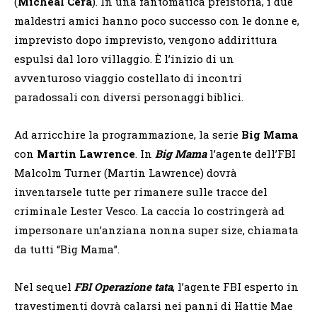
(
Micheal Cera
). In una fantomatica preistoria, i due
maldestri amici hanno poco successo con le donne e,
imprevisto dopo imprevisto, vengono addirittura
espulsi dal loro villaggio. È l’inizio di un
avventuroso viaggio costellato di incontri
paradossali con diversi personaggi biblici.
Ad arricchire la programmazione, la serie
Big Mama
con
Martin Lawrence
. In
Big Mama
l’agente dell’FBI
Malcolm Turner (Martin Lawrence) dovrà
inventarsele tutte per rimanere sulle tracce del
criminale Lester Vesco. La caccia lo costringerà ad
impersonare un’anziana nonna super size, chiamata
da tutti “Big Mama”.
Nel sequel
FBI Operazione tata
, l’agente FBI esperto in
travestimenti dovrà calarsi nei panni di Hattie Mae