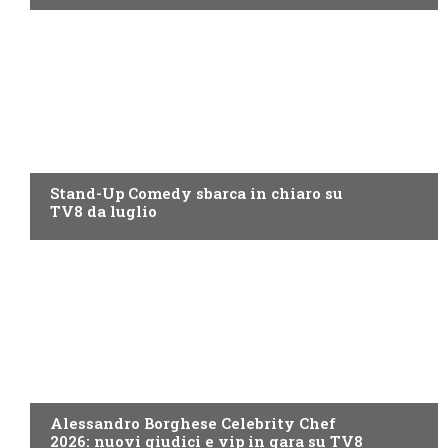
PROGRAMMI TV
Stand-Up Comedy sbarca in chiaro su
TV8 da luglio
PROGRAMMI TV
Alessandro Borghese Celebrity Chef
2026: nuovi giudici e vip in gara su TV8