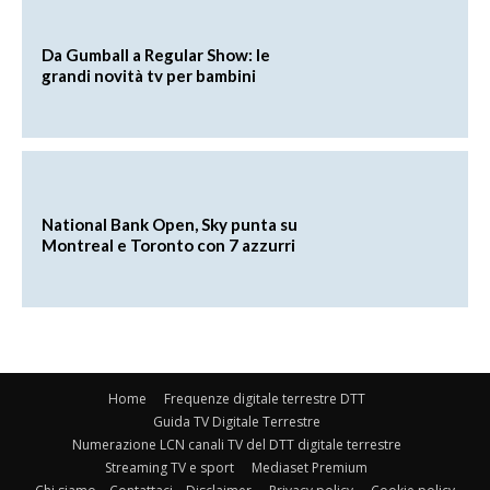
Da Gumball a Regular Show: le
grandi novità tv per bambini
National Bank Open, Sky punta su
Montreal e Toronto con 7 azzurri
Home
Frequenze digitale terrestre DTT
Guida TV Digitale Terrestre
Numerazione LCN canali TV del DTT digitale terrestre
Streaming TV e sport
Mediaset Premium