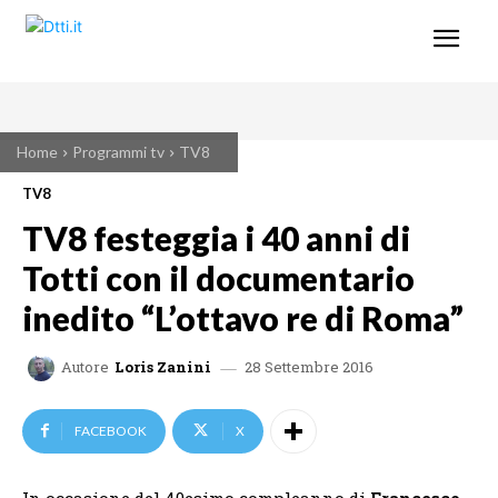
Home
Programmi tv
TV8
TV8
TV8 festeggia i 40 anni di
Totti con il documentario
inedito “L’ottavo re di Roma”
28 Settembre 2016
Autore
Loris Zanini
FACEBOOK
X
In occasione del 40esimo compleanno di
Francesco