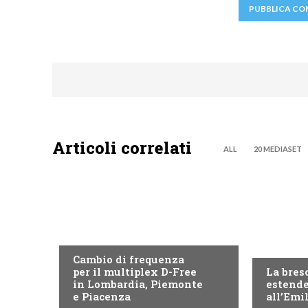
Articoli correlati
ALL
20 MEDIASET
EMILIA ROMAGNA
EMILIA 
Cambio di frequenza
per il multiplex D-Free
La bres
in Lombardia, Piemonte
estende
e Piacenza
all’Emi