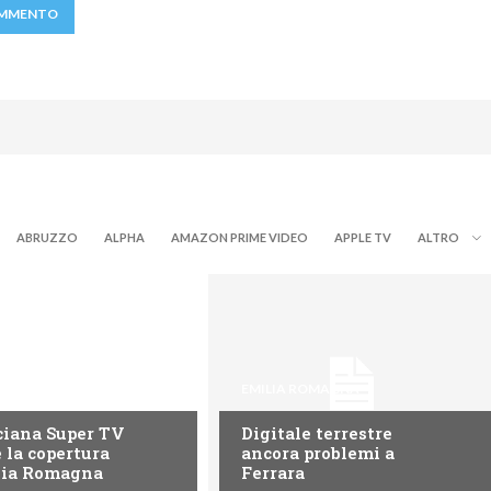
ABRUZZO
ALPHA
AMAZON PRIME VIDEO
APPLE TV
ALTRO
ROMAGNA
EMILIA ROMAGNA
ciana Super TV
Digitale terrestre
 la copertura
ancora problemi a
lia Romagna
Ferrara