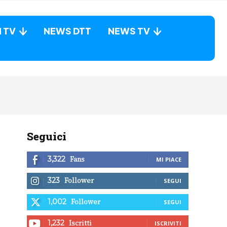
N TV
NEWS DTT
NEWS TV
Seguici
Fans
3,322
MI PIACE
Follower
323
SEGUI
Follower
1,002
SEGUI
Iscritti
1,232
ISCRIVITI