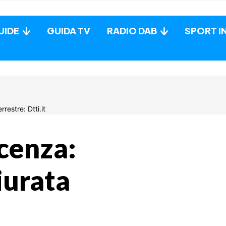
UIDE
GUIDA TV
RADIO DAB
SPORT I
cenza:
iurata