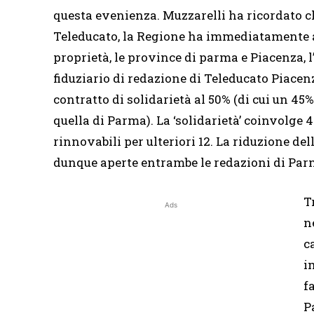
questa evenienza. Muzzarelli ha ricordato ch
Teleducato, la Regione ha immediatamente at
proprietà, le province di parma e Piacenza, l
fiduziario di redazione di Teleducato Piacen
contratto di solidarietà al 50% (di cui un 45%
quella di Parma). La ‘solidarietà’ coinvolge 
rinnovabili per ulteriori 12. La riduzione de
dunque aperte entrambe le redazioni di Par
Tr
Ads
n
c
i
f
P