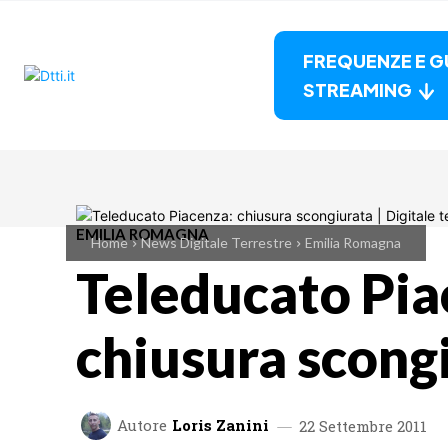
FREQUENZE E G
STREAMING
EMILIA ROMAGNA
Home
News Digitale Terrestre
Emilia Romagna
Teleducato Pia
chiusura scong
Autore
Loris Zanini
22 Settembre 2011