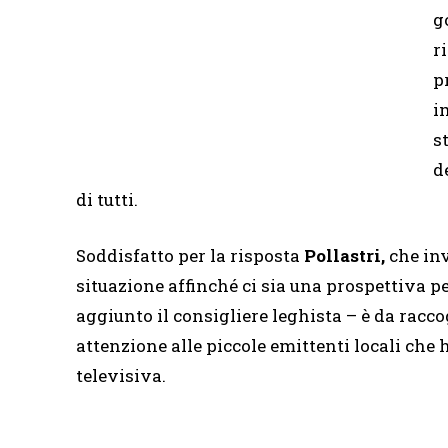
g
r
p
i
s
d
di tutti.
Soddisfatto per la risposta
Pollastri,
che inv
situazione affinché ci sia una prospettiva per
aggiunto il consigliere leghista – è da raccog
attenzione alle piccole emittenti locali ch
televisiva.