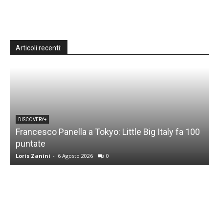
Articoli recenti:
DISCOVERY+
Francesco Panella a Tokyo: Little Big Italy fa 100
puntate
C
Loris Zanini
-
6 Agosto 2026
0
L