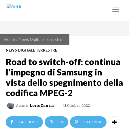
Home
News Digitale Terrestre
NEWS DIGITALE TERRESTRE
Road to switch-off: continua
l’impegno di Samsung in
vista dello spegnimento della
codifica MPEG-2
11 Ottobre 2022
Autore
Loris Zanini
FACEBOOK
X
PINTEREST