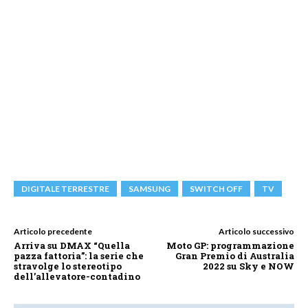
DIGITALE TERRESTRE
SAMSUNG
SWITCH OFF
TV
Articolo precedente
Articolo successivo
Arriva su DMAX “Quella
Moto GP: programmazione
pazza fattoria”: la serie che
Gran Premio di Australia
stravolge lo stereotipo
2022 su Sky e NOW
dell’allevatore-contadino