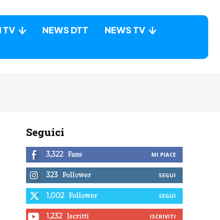
N TV
NEWS DTT
NEWS TV
Seguici
Fans
3,322
MI PIACE
Follower
323
SEGUI
Follower
1,002
SEGUI
Iscritti
1,232
ISCRIVITI