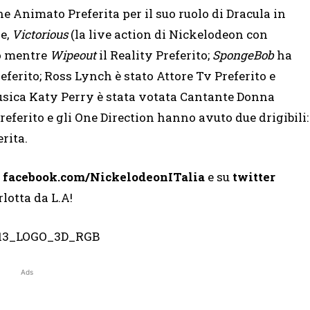
e Animato Preferita per il suo ruolo di Dracula in
e,
Victorious
(la live action di Nickelodeon con
to mentre
Wipeout
il Reality Preferito;
SpongeBob
ha
ferito; Ross Lynch è stato Attore Tv Preferito e
usica Katy Perry è stata votata Cantante Donna
eferito e gli One Direction hanno avuto due drigibili:
rita.
u
facebook.com/NickelodeonITalia
e su
twitter
lotta da L.A!
Ads