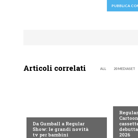
Articoli correlati
ALL
20 MEDIASET
TEEN
TEEN
Regular
Cartoon
Da Gumball a Regular
cassett
Show: le grandi novità
debutta
tv per bambini
2026