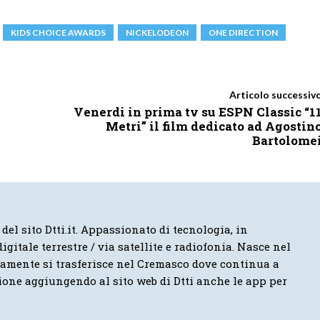
KIDS CHOICE AWARDS
NICKELODEON
ONE DIRECTION
Articolo successiv
Venerdi in prima tv su ESPN Classic “1
Metri” il film dedicato ad Agostin
Bartolome
 del sito Dtti.it. Appassionato di tecnologia, in
igitale terrestre / via satellite e radiofonia. Nasce nel
vamente si trasferisce nel Cremasco dove continua a
ione aggiungendo al sito web di Dtti anche le app per