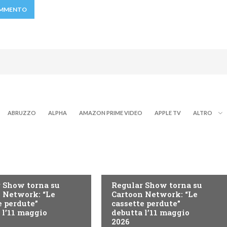
ABRUZZO
ALPHA
AMAZON PRIME VIDEO
APPLE TV
ALTRO
TEEN
 Show torna su
Regular Show torna su
 Network: “Le
Cartoon Network: “Le
e perdute”
cassette perdute”
 l’11 maggio
debutta l’11 maggio
2026