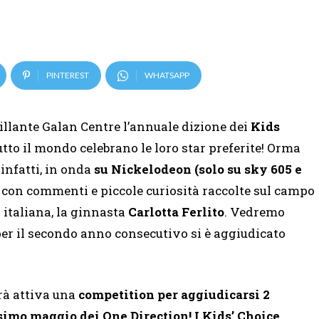
PINTEREST
WHATSAPP
tillante Galan Centre l’annuale dizione dei
Kids
tutto il mondo celebrano le loro star preferite! Orma
, infatti, in onda
su Nickelodeon (solo su sky 605 e
con commenti e piccole curiosità raccolte sul campo
a italiana, la ginnasta
Carlotta Ferlito
. Vedremo
er il secondo anno consecutivo si è aggiudicato
rà attiva una
competition per aggiudicarsi 2
ssimo maggio dei One Direction! I Kids’ Choice