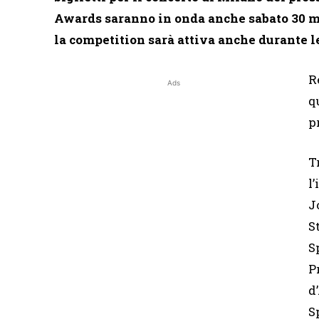
Awards saranno in onda anche sabato 30 mar
la competition sarà attiva anche durante l
R
Ads
q
p
T
l
J
S
S
P
d
S