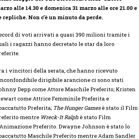
zo alle 14.30 e domenica 31 marzo alle ore 21.00 e
e repliche. Non c’è un minuto da perde.
ecord di voti arrivati a quasi 390 milioni tramite i
uali i ragazzi hanno decretato le star da loro
referite.
ra i vincitori della serata, che hanno ricevuto
’inconfondibile dirigibile arancione ci sono stati
ohnny Depp come Attore Maschile Preferito; Kristen
tewart come Attrice Femminile Preferita e
paccatutto Preferita;
The Hunger Games
è stato il Film
referito mentre
Wreck-It Ralph
è stato Film
’Animazione Preferito. Dwayne Johnson è stato lo
paccatutto Maschile Preferito mentre Adam Sandler