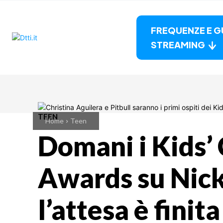
FREQUENZE E G
STREAMING
TEEN
Home
Teen
Domani i Kids’
Awards su Nic
l’attesa è finita