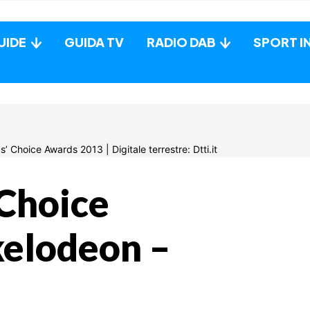
UIDE
GUIDA TV
RADIO DAB
SPORT I
 Choice
kelodeon –