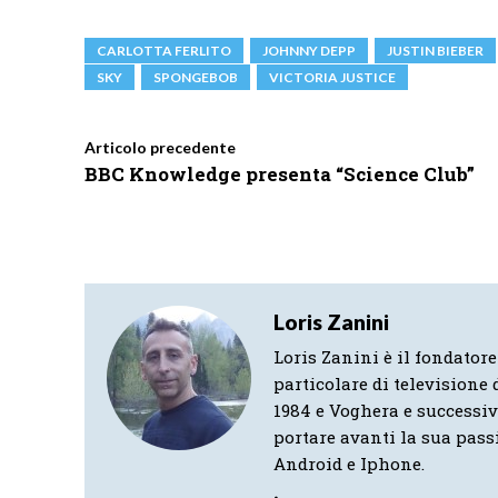
CARLOTTA FERLITO
JOHNNY DEPP
JUSTIN BIEBER
SKY
SPONGEBOB
VICTORIA JUSTICE
Articolo precedente
BBC Knowledge presenta “Science Club”
Loris Zanini
Loris Zanini è il fondatore
particolare di televisione d
1984 e Voghera e successi
portare avanti la sua pass
Android e Iphone.