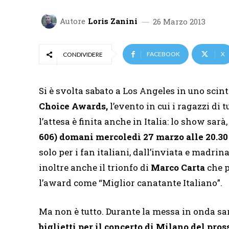
Autore
Loris Zanini
26 Marzo 2013
FACEBOOK
X
CONDIVIDERE
Si è svolta sabato a Los Angeles in uno scin
Choice Awards,
l’evento in cui i ragazzi di 
l’attesa è finita anche in Italia: lo show sarà
606)
domani mercoledì 27 marzo alle 20.30
solo per i fan italiani, dall’inviata e madrin
inoltre anche il trionfo di
Marco Carta
che p
l’award come “Miglior canatante Italiano”.
Ma non è tutto. Durante la messa in onda sa
biglietti per il concerto di Milano del pro