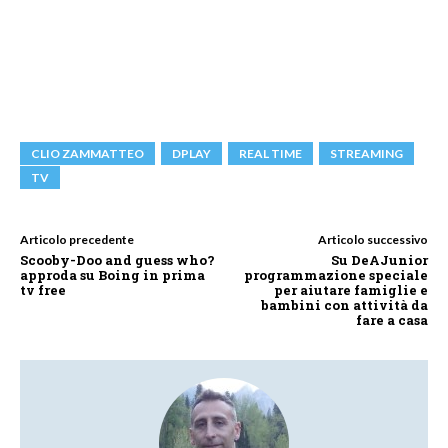
CLIO ZAMMATTEO
DPLAY
REAL TIME
STREAMING
TV
Articolo precedente
Articolo successivo
Scooby-Doo and guess who?
Su DeAJunior
approda su Boing in prima
programmazione speciale
tv free
per aiutare famiglie e
bambini con attività da
fare a casa