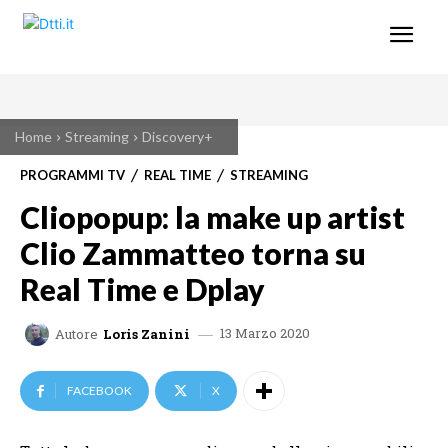
Home
Streaming
Discovery+
PROGRAMMI TV
REAL TIME
STREAMING
Cliopopup: la make up artist
Clio Zammatteo torna su
Real Time e Dplay
13 Marzo 2020
Autore
Loris Zanini
FACEBOOK
X