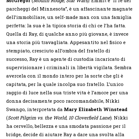
McGregor
(
Moulin Rouge
,
Star Wars)
. Emmit è “il re dei
parcheggi del Minnesota”, è un affascinante magnate
dell’immobiliare, un self-made man con una famiglia
perfetta: la sua è la tipica storia di chi ce l’ha fatta.
Quella di Ray, di qualche anno più giovane, è invece
una storia più travagliata. Appesantito nel fisico e
stempiato, cresciuto all’ombra del fratello di
successo, Ray è un agente di custodia incaricato di
supervisionare i criminali in libertà vigilata. Sembra
avercela con il mondo intero per la sorte che gli è
capitata, per la quale incolpa suo fratello. L’unico
raggio di luce nella sua triste vita è l’amore per una
donna decisamente poco raccomandabile, Nikki
Swango, interpretata da
Mary Elizabeth Winstead
(
Scott Pilgrim vs. the World
,
10 Cloverfield Lane
). Nikki
ha cervello, bellezza e una smodata passione per il
bridge, decide di aiutare Ray a dare una svolta alla