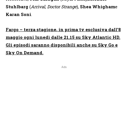
Stuhlbarg
(
Arrival
,
Doctor Strange
),
Shea Whigham
e
Karan Soni
.
Fargo – terza stagione, in prima tv esclusiva dall’8
maggio ogni lunedì dalle 21.15 su Sky Atlantic HD.
Gli episodi saranno disponibili anche su Sky Go e
Sky On Demand.
Ads