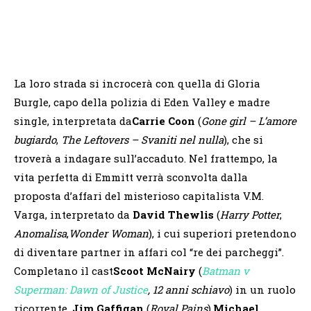
La loro strada si incrocerà con quella di Gloria
Burgle, capo della polizia di Eden Valley e madre
single, interpretata da
Carrie Coon
(
Gone girl – L’amore
bugiardo
,
The Leftovers – Svaniti nel nulla
), che si
troverà a indagare sull’accaduto. Nel frattempo, la
vita perfetta di Emmitt verrà sconvolta dalla
proposta d’affari del misterioso capitalista V.M.
Varga, interpretato da
David Thewlis
(
Harry Potter
,
Anomalisa
,
Wonder Woman
), i cui superiori pretendono
di diventare partner in affari col “re dei parcheggi”.
Completano il cast
Scoot McNairy
(
Batman v
Superman: Dawn of Justice
, 12 anni schiavo
) in un ruolo
ricorrente,
Jim Gaffigan
(
Royal Pains
),
Michael