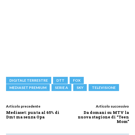
DIGITALE TERRESTRE
DTT
FOX
MEDIASET PREMIUM
SERIE A
SKY
TELEVISIONE
Articolo precedente
Articolo successivo
Mediaset: punta al 65% di
Da domani su MTV la
Dmt ma senza Opa
nuova stagione di “Teen
Mom”