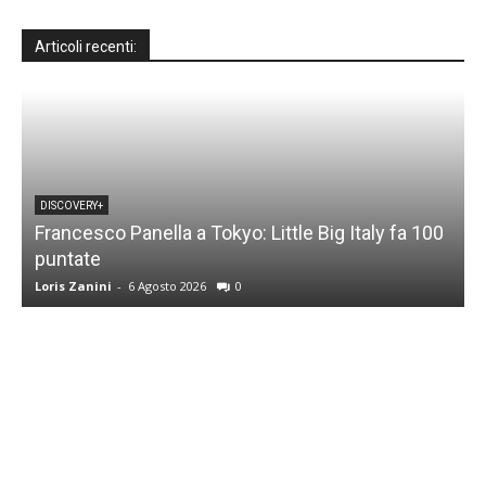
Articoli recenti:
DISCOVERY+
Francesco Panella a Tokyo: Little Big Italy fa 100
puntate
C
Loris Zanini
-
6 Agosto 2026
0
L